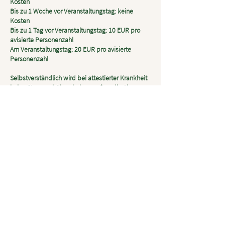
Kosten
Bis zu 1 Woche vor Veranstaltungstag: keine
Kosten
Bis zu 1 Tag vor Veranstaltungstag: 10 EUR pro
avisierte Personenzahl
Am Veranstaltungstag: 20 EUR pro avisierte
Personenzahl
Selbstverständlich wird bei attestierter Krankheit
keine Stornogebühr erhoben, sofern die Absage
mindestens eine Woche im Voraus erfolgt.
14. Erfüllungsort und Gerichtsstand ist der Sitz der
Gesindehaus GmbH.
15. Bei Reservierung der Räumlichkeiten mit
Exklusivnutzung, ist der Mindestumsatz im Haus
zu konsumieren, sollte der Mindestumsatz nicht
erreicht werden, ist dieser als Raummiete zu
begleichen.
16. Sollte eine Bestimmung dieser Allgemeinen
Geschäftsbedingungen unwirksam sein, so
berührt das die Gültigkeit der anderen